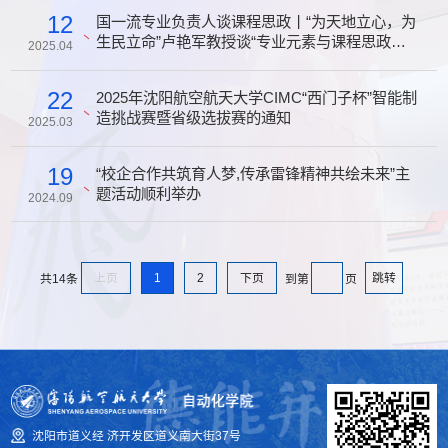
12
国一流专业负责人谈课程思政丨“为天地立心，为
生民立命”卢艳军教授谈“专业元素与课程思政的
2025.04
巧妙融合”
22
2025年沈阳航空航天大学CIMC“西门子杯”智能制
造挑战赛暨省级选拔赛的通知
2025.03
19
“校企合作共筑育人梦,传承雷锋精神共绘未来”主
题活动顺利举办
2024.09
上页
1
2
下页
跳转
共14条
到第
页
沈阳市道义经 济开发区道义南大街37号