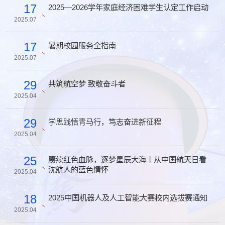
17
2025—2026学年家庭经济困难学生认定工作启动
2025.07
17
暑期校园服务全指南
2025.07
29
共筑航空梦 致敬奋斗者
2025.04
29
学思践悟青马行，笃志奋进新征程
2025.04
25
赓续红色血脉，逐梦星辰大海丨从中国航天日看
沈航人的蓝色情怀
2025.04
18
2025中国机器人及人工智能大赛校内选拔赛通知
2025.04