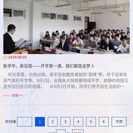
2019.09.03
新学年，新征程——开学第一课，我们都是追梦人
时光荏苒，白驹过隙。挥手告别酷热难耐的“高烤”季，终于迎来秋
高气爽的开学季。9月2日，全国各大院校都陆续开学，寂静的校园又
逐步回归往日的喧嚣。 从9月2日开始，同学们将开启在沈航的一段
新的奋斗旅程，炎热的伏天没能阻挡各位学生认真听讲的状态。而同
详情>>
时，今天也是是于洋老师初登讲台的特别日子。 于洋老师博士毕业
于东北大学控制理论与控制工程专业，入职我校后，还专门到某软件
公司挂职锻炼。现在，他带着胜...
上页
1
2
3
4
5
6
下页
共59条