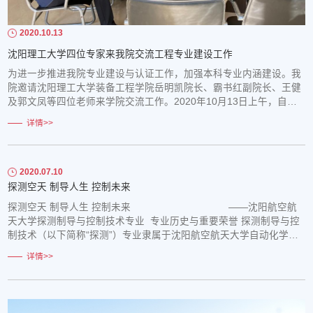
2020.10.13
沈阳理工大学四位专家来我院交流工程专业建设工作
为进一步推进我院专业建设与认证工作，加强本科专业内涵建设。我
院邀请沈阳理工大学装备工程学院岳明凯院长、霸书红副院长、王健
及郭文凤等四位老师来学院交流工作。2020年10月13日上午，自动
化孟光磊院长、席剑辉副院长、测控教研室徐涛主任、探测教研室张
详情>>
红梅主任、卢艳军教授，接待了沈阳理工大学的四位同行专家。首
先，双方对各自学校、学院的情况做了简要的介绍。其后，双方就兵
器类专业工程教育的必要性，人才培养方案的...
2020.07.10
探测空天 制导人生 控制未来
探测空天 制导人生 控制未来 ——沈阳航空航
天大学探测制导与控制技术专业 专业历史与重要荣誉 探测制导与控
制技术（以下简称“探测”）专业隶属于沈阳航空航天大学自动化学
院，2007年开设，2008年开始招生。自成立以来，以本为本，面向
详情>>
工程教育，积极推进具有专业特色的卓越工程师培养模式。2014年7
月，探测专业成为辽宁省工程人才培养模式改革试点专业。 同年，探
测专业成为教育部第三批...