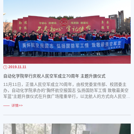
2019.11.11
自动化学院举行庆祝人民空军成立70周年 主题升旗仪式
11月11日，正值人民空军成立70周年，由校党委宣传部、校团委主
办，自动化学院承办的“胸怀航空报国志 弘扬国防军工情 致敬最美空
军蓝”主题升旗仪式在升旗广场隆重举行，以沈航人的方式向人民空军
献上祝福。副校长林峰、校团委书记王浩天、自动化学院院长张庆
详情>>
新、党委书记石峰、副院长席剑辉、副院长孟光磊，教师代表，辅导
员，2019级学生和尖兵队员共300余人参加了升旗仪式。活动由自动
化学院党委副书记李江主持。 ​早上7...