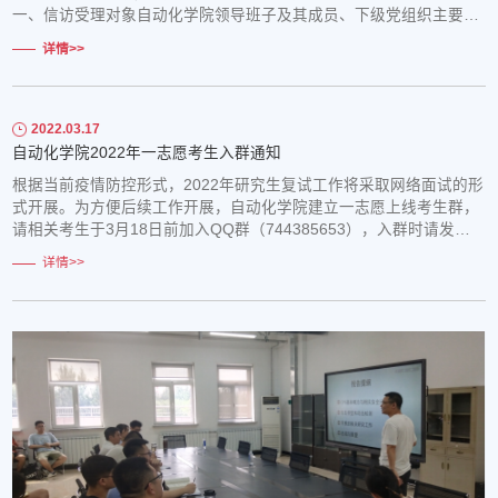
一、信访受理对象自动化学院领导班子及其成员、下级党组织主要负
责人、其他重要岗位领导干部。二、受理内容主要受理反映巡察对象
详情>>
的来信来电来访，重点是关于违反政治纪律、组织纪律、廉洁纪律、
群众纪律、工作纪律和生活纪律等方面的举报和反映。其他不属于巡
察受理范围的信访问题，将按规定...
2022.03.17
自动化学院2022年一志愿考生入群通知
根据当前疫情防控形式，2022年研究生复试工作将采取网络面试的形
式开展。为方便后续工作开展，自动化学院建立一志愿上线考生群，
请相关考生于3月18日前加入QQ群（744385653），入群时请发送
“姓名+身份证”，以便管理员审核。请大家务必在规定时间内加入QQ
详情>>
群，以免影响复试。特此公告。自动化学