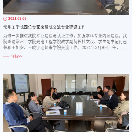
2021.03.09
常州工学院四位专家来我院交流专业建设工作
为进一步推进我院专业建设与认证工作，加强本科专业内涵建设。我
院邀请常州工学院光电工程学院教学副院长杜文汉、学生副书记付志
荣和王加安、王晓宇老师来学院交流工作。2021年3月9日上午，自
动化学院席剑辉副院长、测控专业专业负责人卢艳军教授、探测教研
详情>>
室张红梅主任、辅导办周永乐老师，接待了常州工学院的四位同行专
家。首先，双方对各自学校、学院的情况做了简要的介绍。其后，双
方就测控技术与仪器类专业工程教育的必要...